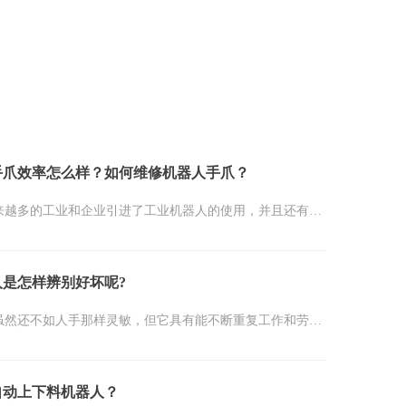
手爪效率怎么样？如何维修机器人手爪？
来越多的工业和企业引进了工业机器人的使用，并且还有很
整个车间当中已经都投入了机器人的使用，有一些大型的企
当中，所有的操作都是由机器人完成的，这样可以大大的提
是怎样辨别好坏呢?
效率，并且给企业提供更多的行业竞争力，那么，工业机器
虽然还不如人手那样灵敏，但它具有能不断重复工作和劳
底怎么样呢？
，不怕风险，抓举重物的力气比人手力大的特征，因而，机
多部分的注重，并越来越广泛地得到了使用。那么，当我们
自动上下料机器人？